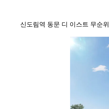
Skip
to
content
신도림역 동문 디 이스트 무순위