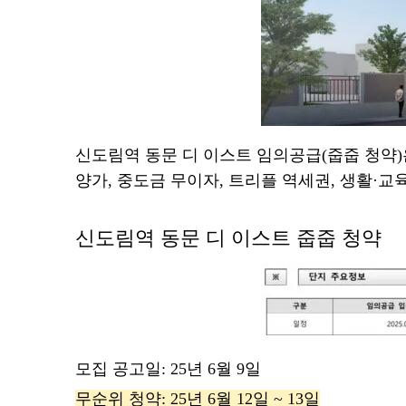
신도림역 동문 디 이스트 임의공급(줍줍 청약)은
양가, 중도금 무이자, 트리플 역세권, 생활·교
신도림역 동문 디 이스트 줍줍 청약
모집 공고일: 25년 6월 9일
무순위 청약: 25년 6월 12일 ~ 13일